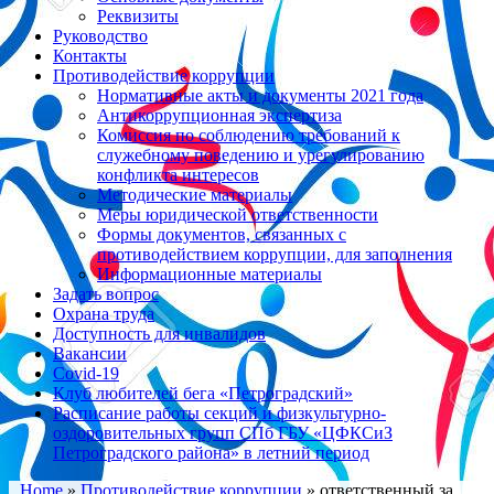
Реквизиты
Руководство
Контакты
Противодействие коррупции
Нормативные акты и документы 2021 года
Антикоррупционная экспертиза
Комиссия по соблюдению требований к
служебному поведению и урегулированию
конфликта интересов
Методические материалы
Меры юридической ответственности
Формы документов, связанных с
противодействием коррупции, для заполнения
Информационные материалы
Задать вопрос
Охрана труда
Доступность для инвалидов
Вакансии
Covid-19
Клуб любителей бега «Петроградский»
Расписание работы секций и физкультурно-
оздоровительных групп СПб ГБУ «ЦФКСиЗ
Петроградского района» в летний период
Home
»
Противодействие коррупции
»
ответственный за