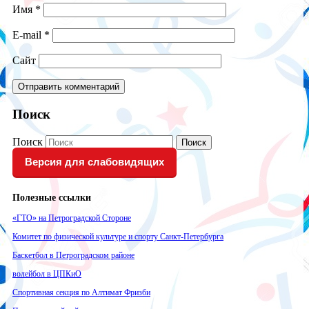
Имя
*
E-mail
*
Сайт
Поиск
Поиск
Поиск
Версия для слабовидящих
Полезные ссылки
«ГТО» на Петроградской Стороне
Комитет по физической культуре и спорту Санкт-Петербурга
Баскетбол в Петроградском районе
волейбол в ЦПКиО
Спортивная секция по Алтимат Фризби