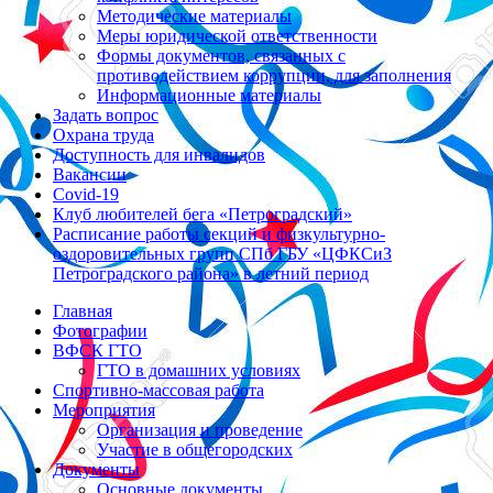
Методические материалы
Меры юридической ответственности
Формы документов, связанных с
противодействием коррупции, для заполнения
Информационные материалы
Задать вопрос
Охрана труда
Доступность для инвалидов
Вакансии
Covid-19
Клуб любителей бега «Петроградский»
Расписание работы секций и физкультурно-
оздоровительных групп СПб ГБУ «ЦФКСиЗ
Петроградского района» в летний период
Главная
Фотографии
ВФСК ГТО
ГТО в домашних условиях
Спортивно-массовая работа
Мероприятия
Организация и проведение
Участие в общегородских
Документы
Основные документы