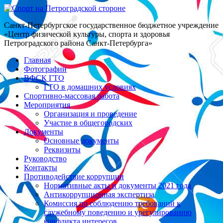
Санкт-Петербургское государственное бюджетное учреждение
«Центр физической культуры, спорта и здоровья
Петроградского района Санкт-Петербурга»
Главная
Фотографии
ВФСК ГТО
ГТО в домашних условиях
Спортивно-массовая работа
Мероприятия
Организация и проведение
Участие в общегородских
Документы
Основные документы
Реквизиты
Руководство
Контакты
Противодействие коррупции
Нормативные акты и документы 2021 года
Антикоррупционная экспертиза
Комиссия по соблюдению требований к
служебному поведению и урегулированию
конфликта интересов