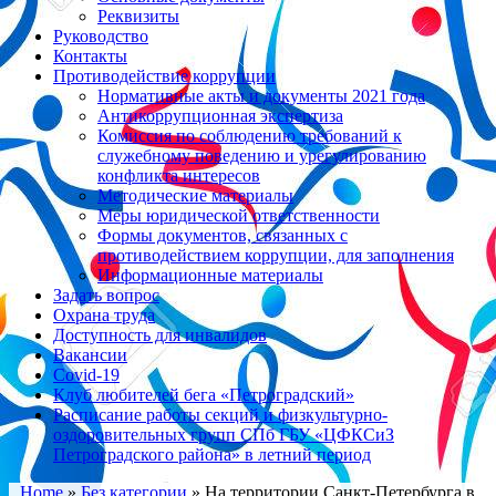
Реквизиты
Руководство
Контакты
Противодействие коррупции
Нормативные акты и документы 2021 года
Антикоррупционная экспертиза
Комиссия по соблюдению требований к
служебному поведению и урегулированию
конфликта интересов
Методические материалы
Меры юридической ответственности
Формы документов, связанных с
противодействием коррупции, для заполнения
Информационные материалы
Задать вопрос
Охрана труда
Доступность для инвалидов
Вакансии
Covid-19
Клуб любителей бега «Петроградский»
Расписание работы секций и физкультурно-
оздоровительных групп СПб ГБУ «ЦФКСиЗ
Петроградского района» в летний период
Home
»
Без категории
»
На территории Санкт-Петербурга в