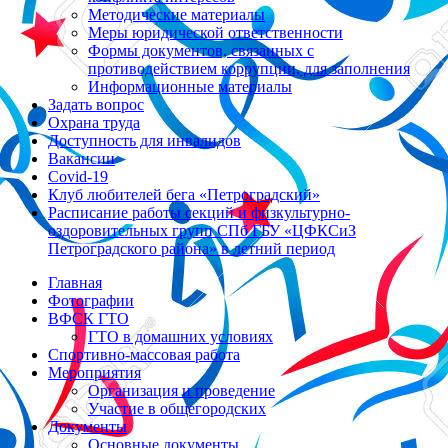
Методические материалы
Меры юридической ответственности
Формы документов, связанных с
противодействием коррупции, для заполнения
Информационные материалы
Задать вопрос
Охрана труда
Доступность для инвалидов
Вакансии
Covid-19
Клуб любителей бега «Петроградский»
Расписание работы секций и физкультурно-
оздоровительных групп СПб ГБУ «ЦФКСиЗ
Петроградского района» в летний период
Главная
Фотографии
ВФСК ГТО
ГТО в домашних условиях
Спортивно-массовая работа
Мероприятия
Организация и проведение
Участие в общегородских
Документы
Основные документы