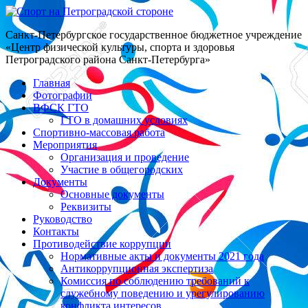
Санкт-Петербургское государственное бюджетное учреждение
«Центр физической культуры, спорта и здоровья
Петроградского района Санкт-Петербурга»
Главная
Фотографии
ВФСК ГТО
ГТО в домашних условиях
Спортивно-массовая работа
Мероприятия
Организация и проведение
Участие в общегородских
Документы
Основные документы
Реквизиты
Руководство
Контакты
Противодействие коррупции
Нормативные акты и документы 2021 года
Антикоррупционная экспертиза
Комиссия по соблюдению требований к
служебному поведению и урегулированию
конфликта интересов