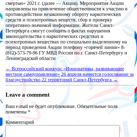
смертью» 2021 г. (далее — Акция). Мероприятия Акции
направлены на привлечение общественности к участию в
противодействии незаконному обороту наркотических
средств и психотропных веществ, сбор и проверку
оперативно-значимой информации. Жители Санкт-
Петербурга смогут сообщить о фактах нарушения
законодательства о наркотических средствах и
психотропных веществах по специально выделенному на
период проведения Акции телефону «горячей линии» 8-
(812)-573-79-96 ГУ МВД России по г. Санкт-Петербургу и
Ленинградской области
←
Всероссийский конкурс «Инициативы, развивающие
местное самоуправление»
26 апреля начнется голосование за
благоустройство 22 территорий Санкт-Петербурга
→
Leave a comment
Ваш e-mail не будет опубликован.
Обязательные поля
помечены
*
Комментарий