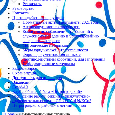
Реквизиты
Руководство
Контакты
Противодействие коррупции
Нормативные акты и документы 2021 года
Антикоррупционная экспертиза
Комиссия по соблюдению требований к
служебному поведению и урегулированию
конфликта интересов
Методические материалы
Меры юридической ответственности
Формы документов, связанных с
противодействием коррупции, для заполнения
Информационные материалы
Задать вопрос
Охрана труда
Доступность для инвалидов
Вакансии
Covid-19
Клуб любителей бега «Петроградский»
Расписание работы секций и физкультурно-
оздоровительных групп СПб ГБУ «ЦФКСиЗ
Петроградского района» в летний период
Home
»
Демонстрационная страница