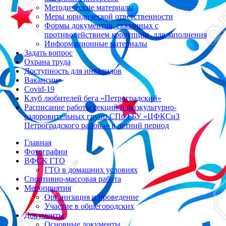
Методические материалы
Меры юридической ответственности
Формы документов, связанных с
противодействием коррупции, для заполнения
Информационные материалы
Задать вопрос
Охрана труда
Доступность для инвалидов
Вакансии
Covid-19
Клуб любителей бега «Петроградский»
Расписание работы секций и физкультурно-
оздоровительных групп СПб ГБУ «ЦФКСиЗ
Петроградского района» в летний период
Главная
Фотографии
ВФСК ГТО
ГТО в домашних условиях
Спортивно-массовая работа
Мероприятия
Организация и проведение
Участие в общегородских
Документы
Основные документы