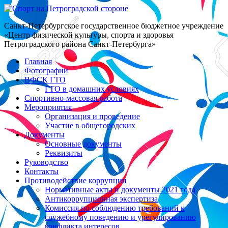
Санкт-Петербургское государственное бюджетное учреждение
«Центр физической культуры, спорта и здоровья
Петроградского района Санкт-Петербурга»
Главная
Фотографии
ВФСК ГТО
ГТО в домашних условиях
Спортивно-массовая работа
Мероприятия
Организация и проведение
Участие в общегородских
Документы
Основные документы
Реквизиты
Руководство
Контакты
Противодействие коррупции
Нормативные акты и документы 2021 года
Антикоррупционная экспертиза
Комиссия по соблюдению требований к
служебному поведению и урегулированию
конфликта интересов