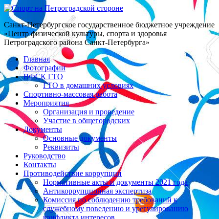
Санкт-Петербургское государственное бюджетное учреждение
«Центр физической культуры, спорта и здоровья
Петроградского района Санкт-Петербурга»
Главная
Фотографии
ВФСК ГТО
ГТО в домашних условиях
Спортивно-массовая работа
Мероприятия
Организация и проведение
Участие в общегородских
Документы
Основные документы
Реквизиты
Руководство
Контакты
Противодействие коррупции
Нормативные акты и документы 2021 года
Антикоррупционная экспертиза
Комиссия по соблюдению требований к
служебному поведению и урегулированию
конфликта интересов