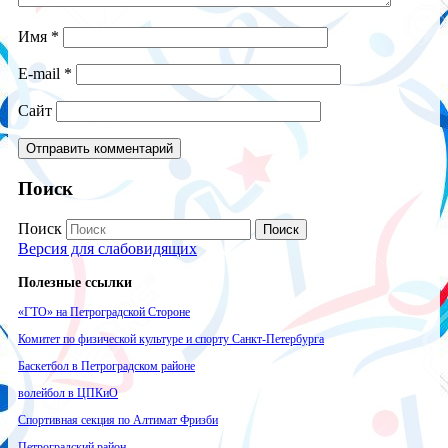
Имя
*
E-mail
*
Сайт
Поиск
Поиск
Поиск
Версия для слабовидящих
Полезные ссылки
«ГТО» на Петроградской Стороне
Комитет по физической культуре и спорту Санкт-Петербурга
Баскетбол в Петроградском районе
волейбол в ЦПКиО
Спортивная секция по Алтимат Фризби
Петроградский район