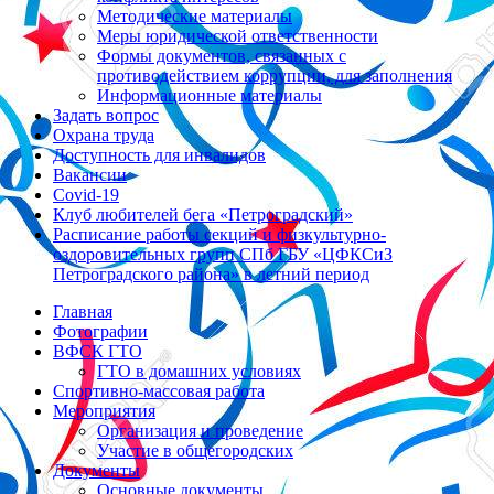
Методические материалы
Меры юридической ответственности
Формы документов, связанных с
противодействием коррупции, для заполнения
Информационные материалы
Задать вопрос
Охрана труда
Доступность для инвалидов
Вакансии
Covid-19
Клуб любителей бега «Петроградский»
Расписание работы секций и физкультурно-
оздоровительных групп СПб ГБУ «ЦФКСиЗ
Петроградского района» в летний период
Главная
Фотографии
ВФСК ГТО
ГТО в домашних условиях
Спортивно-массовая работа
Мероприятия
Организация и проведение
Участие в общегородских
Документы
Основные документы