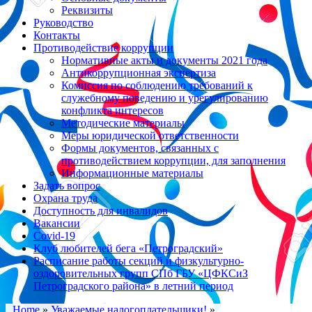
Реквизиты
Руководство
Контакты
Противодействие коррупции
Нормативные акты и документы 2021 года
Антикоррупционная экспертиза
Комиссия по соблюдению требований к
служебному поведению и урегулированию
конфликта интересов
Методические материалы
Меры юридической ответственности
Формы документов, связанных с
противодействием коррупции, для заполнения
Информационные материалы
Задать вопрос
Охрана труда
Доступность для инвалидов
Вакансии
Covid-19
Клуб любителей бега «Петроградский»
Расписание работы секций и физкультурно-
оздоровительных групп СПб ГБУ «ЦФКСиЗ
Петроградского района» в летний период
Home
»
Уважаемые налогоплательщики!
»